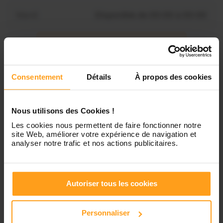
Mardi
Disponible de 00:00 à 00:00
Mercredi
Disponible de 00:00 à 00:30
Vous souhaitez connaître les
disponibilités de Fiona ?
Jeudi
Disponible de 00:00 à 00:00
Consentement
Détails
À propos des cookies
Contactez-nous
Vendredi
Disponible de 00:00 à 00:00
Nous utilisons des Cookies !
Les cookies nous permettent de faire fonctionner notre
site Web, améliorer votre expérience de navigation et
Samedi
Disponible de 00:00 à 00:00
analyser notre trafic et nos actions publicitaires.
Dimanche
Disponible de 00:00 à 00:00
Autoriser tous les cookies
Personnaliser
Services proposés