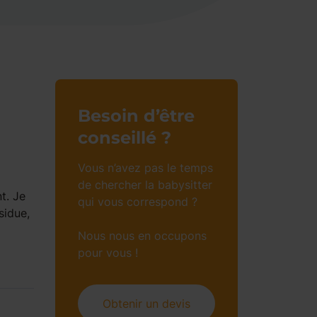
Besoin d’être
conseillé ?
Vous n’avez pas le temps
de chercher la babysitter
t. Je
qui vous correspond ?
sidue,
Nous nous en occupons
pour vous !
Obtenir un devis