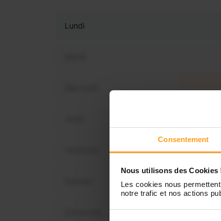
Lundi
Mardi
Mercredi
Vous 
disp
Jeudi
Consentement
Vendredi
Nous utilisons des Cookies 
Samedi
Les cookies nous permettent 
notre trafic et nos actions pub
Dimanche