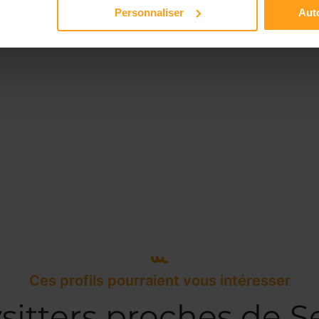
Personnaliser
Auto
Ces profils pourraient vous intéresser
sitters proches de S