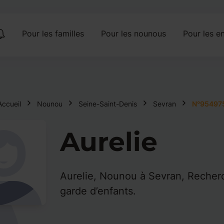
Pour les familles
Pour les nounous
Pour les en
Accueil
Nounou
Seine-Saint-Denis
Sevran
N°95497
Aurelie
Aurelie, Nounou à Sevran, Recher
garde d’enfants.