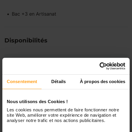
Bac +3
en
Artisanat
Disponibilités
Lundi
Indisponible
Mardi
Disponible de 00:00 à 00:00
Consentement
Détails
À propos des cookies
Mercredi
Disponible de 00:00 à 00:30
Nous utilisons des Cookies !
Vous souhaitez connaître les
disponibilités de Laurence ?
Les cookies nous permettent de faire fonctionner notre
site Web, améliorer votre expérience de navigation et
Jeudi
Disponible de 00:00 à 00:00
analyser notre trafic et nos actions publicitaires.
Contactez-nous