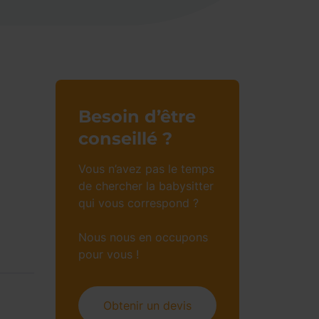
Besoin d’être
conseillé ?
Vous n’avez pas le temps
de chercher la babysitter
qui vous correspond ?
Nous nous en occupons
pour vous !
Obtenir un devis