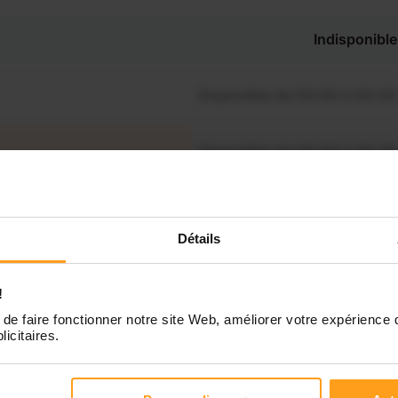
Indisponible
Disponible de 00:00 à 00:00
Disponible de 00:00 à 00:30
souhaitez connaître les
nibilités de Raymonde ?
Disponible de 00:00 à 00:00
Contactez-nous
Détails
Disponible de 00:00 à 00:00
!
Disponible de 00:00 à 00:00
de faire fonctionner notre site Web, améliorer votre expérience 
licitaires.
Disponible de 00:00 à 00:00