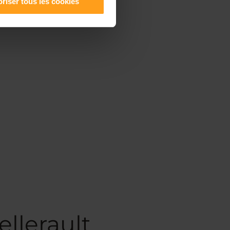
riser tous les cookies
llerault