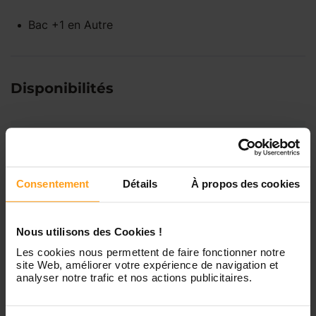
Bac +1
en
Autre
Disponibilités
Lundi
Indisponible
Mardi
Disponible de 00:00 à 00:00
Consentement
Détails
À propos des cookies
Mercredi
Disponible de 00:00 à 00:30
Nous utilisons des Cookies !
Vous souhaitez connaître les
Les cookies nous permettent de faire fonctionner notre
disponibilités de Morgane ?
site Web, améliorer votre expérience de navigation et
Jeudi
Disponible de 00:00 à 00:00
analyser notre trafic et nos actions publicitaires.
Contactez-nous