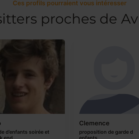
Ces profils pourraient vous intéresser
itters proches de A
o
Clemence
e d’enfants soirée et
proposition de garde d
k end
enfants