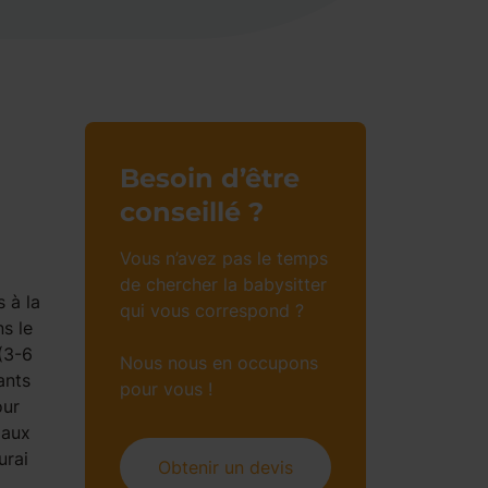
Besoin d’être
conseillé ?
Vous n’avez pas le temps
de chercher la babysitter
 à la
qui vous correspond ?
s le
(3-6
Nous nous en occupons
ants
pour vous !
our
 aux
urai
Obtenir un devis