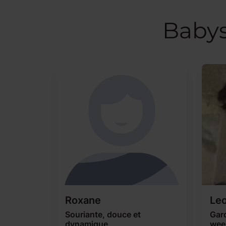
Babys
Roxane
Le
Souriante, douce et
Gard
dynamique
wee