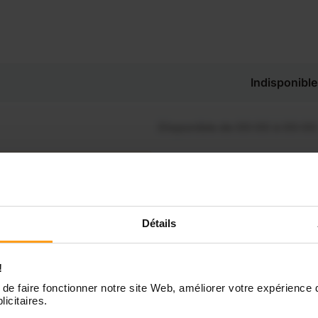
Indisponible
Disponible de 00:00 à 00:00
Disponible de 00:00 à 00:30
souhaitez connaître les
ponibilités de Anaïs ?
Disponible de 00:00 à 00:00
Détails
Contactez-nous
Disponible de 00:00 à 00:00
!
de faire fonctionner notre site Web, améliorer votre expérience 
licitaires.
Disponible de 00:00 à 00:00