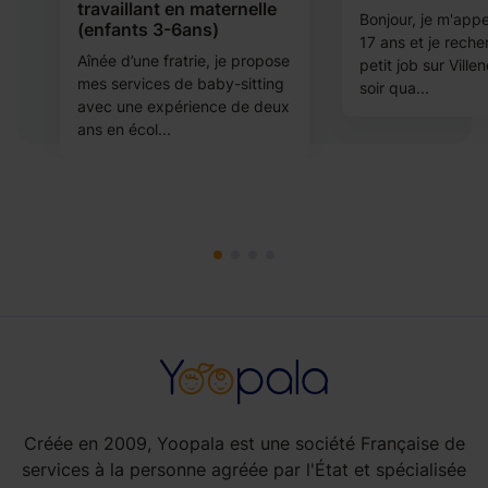
travaillant en maternelle
i
Bonjour, je m'appel
(enfants 3-6ans)
17 ans et je rech
Aînée d’une fratrie, je propose
petit job sur Ville
mes services de baby-sitting
soir qua...
avec une expérience de deux
ans en écol...
Créée en 2009, Yoopala est une société Française de
services à la personne agréée par l'État et spécialisée