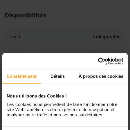
Disponibilités
Lundi
Indisponible
Mardi
Disponible de 00:00 à 00:00
Mercredi
Disponible de 00:00 à 00:30
Consentement
Détails
À propos des cookies
Vous souhaitez connaître les
disponibilités de Ofély ?
Jeudi
Disponible de 00:00 à 00:00
Nous utilisons des Cookies !
Contactez-nous
Les cookies nous permettent de faire fonctionner notre
Vendredi
Disponible de 00:00 à 00:00
site Web, améliorer votre expérience de navigation et
analyser notre trafic et nos actions publicitaires.
Samedi
Disponible de 00:00 à 00:00