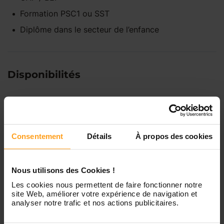
Formation PSC1 ou SST
Diplôme dans le secteur de l’enfance
Disponibilités
Lundi
Indisponible
Consentement
Détails
À propos des cookies
Mardi
Disponible de 00:00 à 00:00
Nous utilisons des Cookies !
Mercredi
Disponible de 00:00 à 00:30
Vous souhaitez connaître les
Les cookies nous permettent de faire fonctionner notre
disponibilités de Julie ?
site Web, améliorer votre expérience de navigation et
analyser notre trafic et nos actions publicitaires.
Jeudi
Disponible de 00:00 à 00:00
Contactez-nous