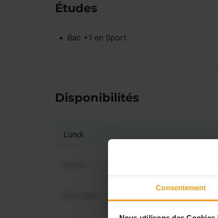
Études
Bac +1
en
Sport
Disponibilités
Lundi
Mardi
Consentement
Mercredi
Vous 
dis
Nous utilisons des Cookies 