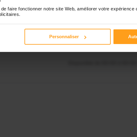
Disponible de 00:00 à 00:00
de faire fonctionner notre site Web, améliorer votre expérience 
licitaires.
Contactez-nous
Disponible de 00:00 à 00:00
Personnaliser
Auto
Disponible de 00:00 à 00:00
Disponible de 00:00 à 00:00