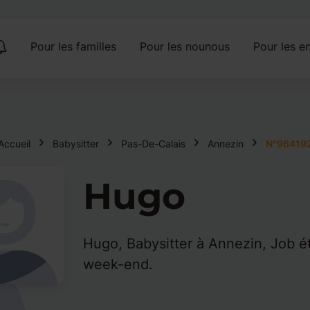
Pour les familles
Pour les nounous
Pour les en
Accueil
Babysitter
Pas-De-Calais
Annezin
N°96419
Hugo
Hugo, Babysitter à Annezin, Job ét
week-end.