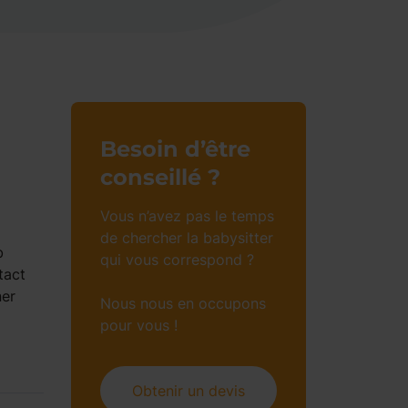
Besoin d’être
conseillé ?
Vous n’avez pas le temps
de chercher la babysitter
b
qui vous correspond ?
tact
ner
Nous nous en occupons
pour vous !
Obtenir un devis