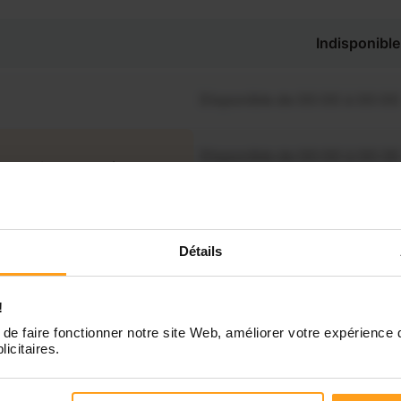
Indisponible
Disponible de 00:00 à 00:00
Disponible de 00:00 à 00:30
souhaitez connaître les
ponibilités de Ayla ?
Disponible de 00:00 à 00:00
Contactez-nous
Détails
Disponible de 00:00 à 00:00
!
Disponible de 00:00 à 00:00
de faire fonctionner notre site Web, améliorer votre expérience 
licitaires.
Disponible de 00:00 à 00:00