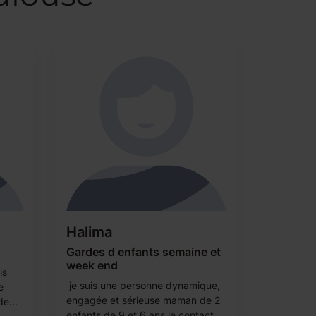
Halima
Gardes d enfants semaine et
week end
is
je suis une personne dynamique,
e
engagée et sérieuse maman de 2
de...
enfants de 9 et 6 ans le contact