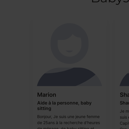
Marion
Sh
Aide à la personne, baby
Shan
sitting
Je m'
Bonjour, Je suis une jeune femme
suis 
de 25ans à la recherche d'heures
Capi
de ménage, de baby sitting et