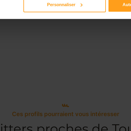
Personnaliser
Auto
Ces profils pourraient vous intéresser
itters proches de To