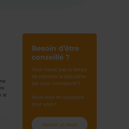
Besoin d’être
conseillé ?
Vous n’avez pas le temps
de chercher la babysitter
ime
qui vous correspond ?
re
 si
Nous nous en occupons
pour vous !
Obtenir un devis