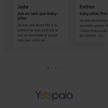
Jade
Esther
Job en tant que Baby-
baby sitter Pre
sitter
r
Je suis étudiante 
Je suis une jeune fille à la
souhaite garder d
recherche d’un petit job je
e
J'aime beaucoup l
suis en terminale je passe
les divertir. J'a...
mon bac cette an...