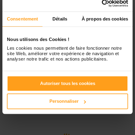
Contactez-nous
Vendredi
Disponible de 00:00 à 00:00
Consentement
Détails
À propos des cookies
Samedi
Disponible de 00:00 à 00:00
Nous utilisons des Cookies !
Les cookies nous permettent de faire fonctionner notre
site Web, améliorer votre expérience de navigation et
Dimanche
Disponible de 00:00 à 00:00
analyser notre trafic et nos actions publicitaires.
Services proposés
Autoriser tous les cookies
Personnaliser
Garde d’enfants