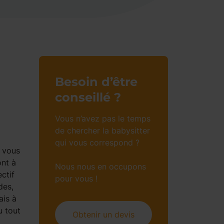
Besoin d’être
conseillé ?
Vous n’avez pas le temps
de chercher la babysitter
qui vous correspond ?
e vous
ont à
Nous nous en occupons
ctif
pour vous !
des,
ais à
u tout
Obtenir un devis