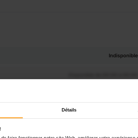
Indisponible
Disponible de 00:00 à 00:00
Disponible de 00:00 à 00:30
souhaitez connaître les
nibilités de Sandrine ?
Détails
Disponible de 00:00 à 00:00
Contactez-nous
!
Disponible de 00:00 à 00:00
de faire fonctionner notre site Web, améliorer votre expérience 