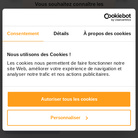
Mercredi
Disponible de 00:00 à 00:30
Vous souhaitez connaître les
disponibilités de Emma ?
Jeudi
Disponible de 00:00 à 00:00
Contactez-nous
Consentement
Détails
À propos des cookies
Vendredi
Disponible de 00:00 à 00:00
Nous utilisons des Cookies !
Samedi
Disponible de 00:00 à 00:00
Les cookies nous permettent de faire fonctionner notre
site Web, améliorer votre expérience de navigation et
analyser notre trafic et nos actions publicitaires.
Dimanche
Disponible de 00:00 à 00:00
Autoriser tous les cookies
Services proposés
Personnaliser
Garde d’enfants