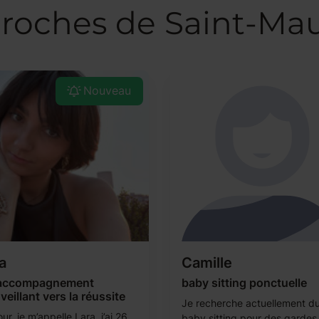
proches de Saint-Ma
Nouveau
a
Camille
accompagnement
baby sitting ponctuelle
veillant vers la réussite
Je recherche actuellement d
ur, je m’appelle Lara, j’ai 26
baby sitting pour des gardes