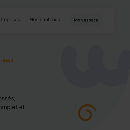
treprises
Nos contenus
Mon espace
973930
ossés,
omplet et