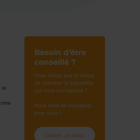
Besoin d’être
conseillé ?
Vous n’avez pas le temps
de chercher la babysitter
 le
qui vous correspond ?
bonne
Nous nous en occupons
pour vous !
Obtenir un devis