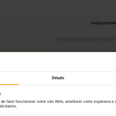
Indisponible
Disponible de 00:00 à 00:00
Disponible de 00:00 à 00:30
souhaitez connaître les
ponibilités de Elina ?
Disponible de 00:00 à 00:00
Détails
Contactez-nous
Disponible de 00:00 à 00:00
!
de faire fonctionner notre site Web, améliorer votre expérience 
Disponible de 00:00 à 00:00
licitaires.