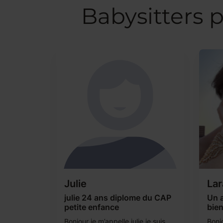
Babysitters 
Julie
Lar
julie 24 ans diplome du CAP
Un 
petite enfance
bien
Bonjour je m’appelle julie je suis
Bonjo