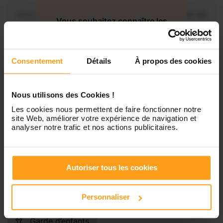
Mercredi
Disponible de 00:00 à 00:30
Vous souhaitez connaître les
disponibilités de Younes ?
Jeudi
Disponible de 00:00 à 00:00
Consentement
Détails
À propos des cookies
Contactez-nous
Vendredi
Disponible de 00:00 à 00:00
Nous utilisons des Cookies !
Samedi
Disponible de 00:00 à 00:00
Les cookies nous permettent de faire fonctionner notre
site Web, améliorer votre expérience de navigation et
analyser notre trafic et nos actions publicitaires.
Dimanche
Disponible de 00:00 à 00:00
Autoriser tous les cookies
Services proposés
Personnaliser
Garde d’enfants