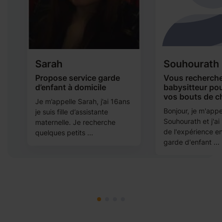
Sarah
Souhourath
Propose service garde
Vous recherch
d’enfant à domicile
babysitteur po
vos bouts de c
e
Je m’appelle Sarah, j’ai 16ans
Bonjour, je m'appe
je suis fille d’assistante
Souhourath et j'ai 
e
maternelle. Je recherche
de l'expérience e
quelques petits ...
garde d'enfant ...