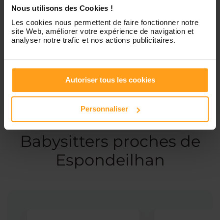
Nous utilisons des Cookies !
Les cookies nous permettent de faire fonctionner notre
Services proposés
site Web, améliorer votre expérience de navigation et
analyser notre trafic et nos actions publicitaires.
Garde d’enfants
Autoriser tous les cookies
Personnaliser
Ces profils pourraient vous intéresser
Babysitters proches de
Espondeilhan