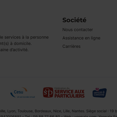
Société
Nous contacter
e services à la personne
Assistance en ligne
nt(s) à domicile.
Carrières
ine d’activité.
le, Lyon, Toulouse, Bordeaux, Nice, Lille, Nantes. Siège social : 19
42006891 - Tel : 09 88 77 66 80 - Web : yoopala.com. Yoopala Serv