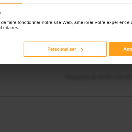
Disponible de 00:00 à 00:30
souhaitez connaître les
onibilités de Sandra ?
!
Disponible de 00:00 à 00:00
de faire fonctionner notre site Web, améliorer votre expérience 
licitaires.
Contactez-nous
Disponible de 00:00 à 00:00
Personnaliser
Auto
Disponible de 00:00 à 00:00
Disponible de 00:00 à 00:00