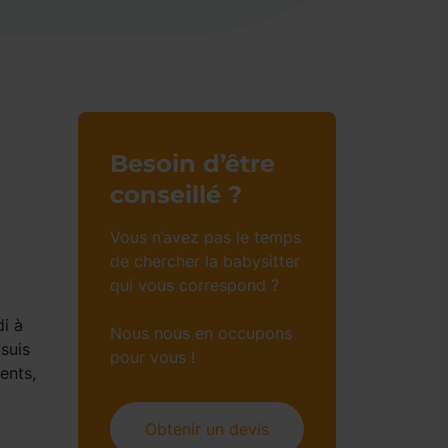
Besoin d’être
conseillé ?
Vous n’avez pas le temps
de chercher la babysitter
qui vous correspond ?
di à
Nous nous en occupons
suis
pour vous !
ents,
Obtenir un devis