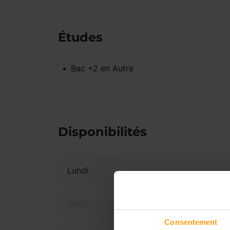
Études
Bac +2
en
Autre
Disponibilités
Lundi
Mardi
Consentement