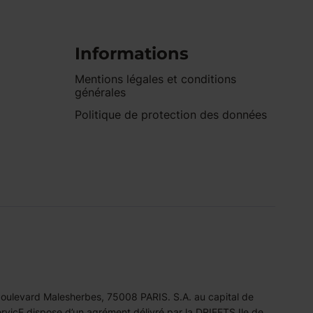
Informations
Mentions légales et conditions
générales
Politique de protection des données
 boulevard Malesherbes, 75008 PARIS. S.A. au capital de
icE dispose d’un agrément délivré par la DRIEETS Ile de