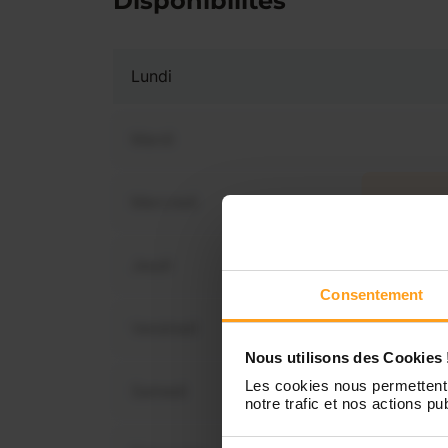
Disponibilités
Lundi
Mardi
Mercredi
Vous 
dispo
Jeudi
Consentement
Vendredi
Nous utilisons des Cookies 
Les cookies nous permettent 
Samedi
notre trafic et nos actions pub