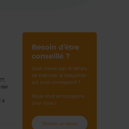
Besoin d’être
conseillé ?
Vous n’avez pas le temps
de chercher la babysitter
??,
qui vous correspond ?
rder
Nous nous en occupons
i à
pour vous !
Obtenir un devis