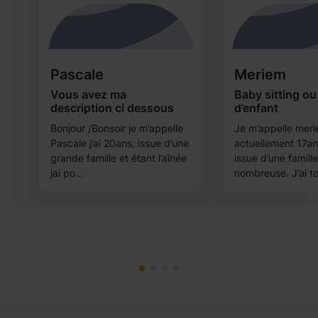
Pascale
Meriem
s
Vous avez ma
Baby sitting ou
description ci dessous
d’enfant
Bonjour /Bonsoir je m’appelle
Je m’appelle merie
i
Pascale j’ai 20ans, issue d’une
actuellement 17ans
s
grande famille et étant l’aînée
issue d’une famille
jai po...
nombreuse. J’ai to