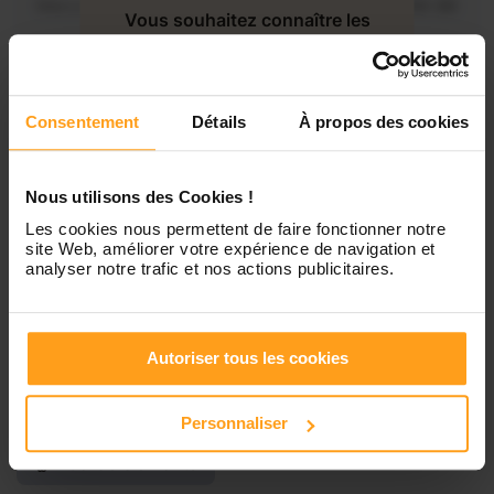
Mercredi
Disponible de 00:00 à 00:30
Vous souhaitez connaître les
disponibilités de Katliana ?
Jeudi
Disponible de 00:00 à 00:00
Contactez-nous
Consentement
Détails
À propos des cookies
Vendredi
Disponible de 00:00 à 00:00
Nous utilisons des Cookies !
Samedi
Disponible de 00:00 à 00:00
Les cookies nous permettent de faire fonctionner notre
site Web, améliorer votre expérience de navigation et
analyser notre trafic et nos actions publicitaires.
Dimanche
Disponible de 00:00 à 00:00
Autoriser tous les cookies
Services proposés
Personnaliser
Garde d’enfants