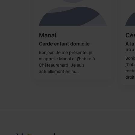
Manal
Cés
Garde enfant domicile
À la
pour
Bonjour, Je me présente, je
Bonjo
m'appelle Manal et j'habite à
j’hab
Châteaurenard. Je suis
rent
actuellement en m...
droit 