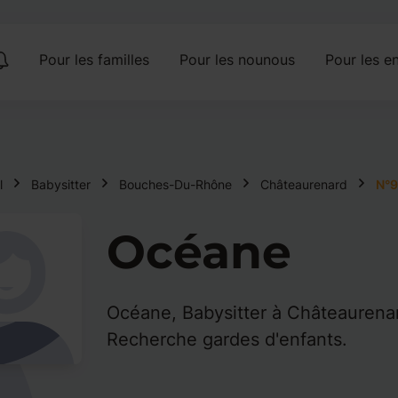
Pour les familles
Pour les nounous
Pour les en
l
Babysitter
Bouches-Du-Rhône
Châteaurenard
N°
Océane
Océane, Babysitter à Châteaurena
Recherche gardes d'enfants.