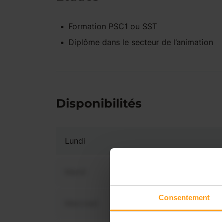
Formation PSC1 ou SST
Diplôme dans le secteur de l’animation
Disponibilités
Lundi
Mardi
Consentement
Mercredi
Vous 
disp