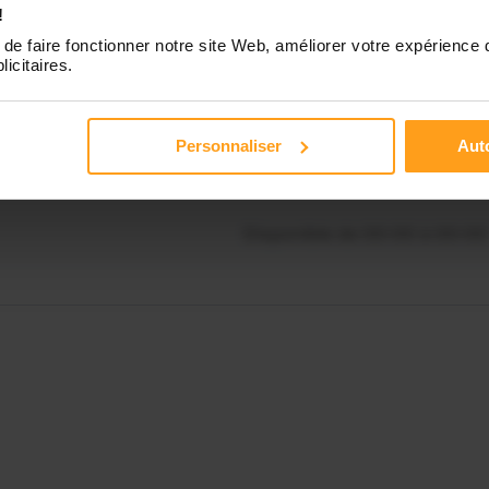
!
Disponible de 00:00 à 00:00
de faire fonctionner notre site Web, améliorer votre expérience 
licitaires.
Contactez-nous
Disponible de 00:00 à 00:00
Personnaliser
Auto
Disponible de 00:00 à 00:00
Disponible de 00:00 à 00:00