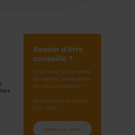
Besoin d’être
conseillé ?
Vous n’avez pas le temps
de chercher la babysitter
s
qui vous correspond ?
faire
Nous nous en occupons
pour vous !
Obtenir un devis