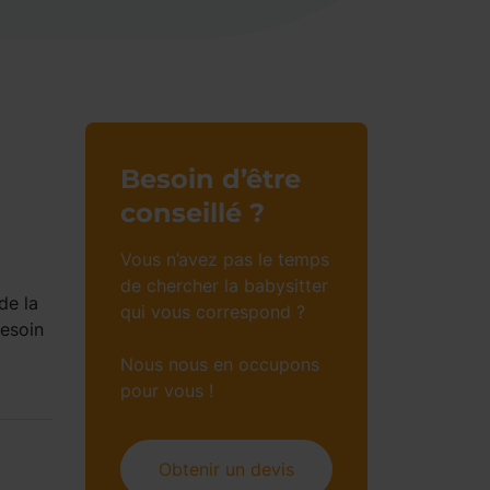
Besoin d’être
conseillé ?
Vous n’avez pas le temps
de chercher la babysitter
de la
qui vous correspond ?
besoin
Nous nous en occupons
pour vous !
Obtenir un devis