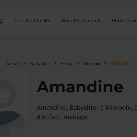
Pour les familles
Pour les nounous
Pour les en
Accueil
Babysitter
Ariège
Mirepoix
N°981362
Amandine
Amandine, Babysitter à Mirepoix, 
d'enfant, menage.