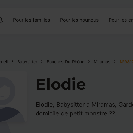
Pour les familles
Pour les nounous
Pour les en
ueil
Babysitter
Bouches-Du-Rhône
Miramas
N°981
Elodie
Elodie, Babysitter à Miramas, Gard
domicile de petit monstre ??.