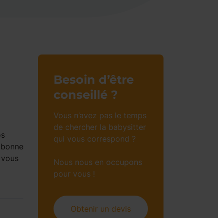
Besoin d’être
conseillé ?
Vous n’avez pas le temps
de chercher la babysitter
os
qui vous correspond ?
e bonne
 vous
Nous nous en occupons
pour vous !
Obtenir un devis