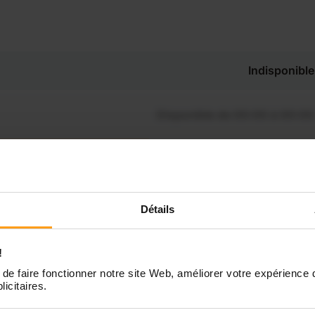
Indisponible
Disponible de 00:00 à 00:00
Disponible de 00:00 à 00:30
souhaitez connaître les
onibilités de Elodie ?
Disponible de 00:00 à 00:00
Détails
Contactez-nous
Disponible de 00:00 à 00:00
!
de faire fonctionner notre site Web, améliorer votre expérience 
licitaires.
Disponible de 00:00 à 00:00