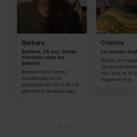
Barbara
Cristina
Barbara, 34 ans, Garde
La nounou angl
d'enfants chez les
Bonjour, je m'appel
parents
Je viens de Rouman
Bonjour Chers Parents -
vécu plus de 10 a
Actuellement en CDI
a
Angleterre et je ...
périscolaire de 12 h à 18 h le
Mercredi et ce depuis sep...