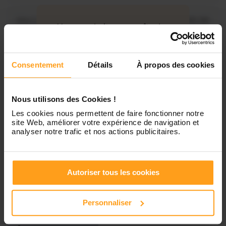
Mercredi
Disponible de 00:00 à 00:30
Vous souhaitez connaître les
disponibilités de Emna ?
Jeudi
Disponible de 00:00 à 00:00
Consentement
Détails
À propos des cookies
Contactez-nous
Vendredi
Disponible de 00:00 à 00:00
Nous utilisons des Cookies !
Les cookies nous permettent de faire fonctionner notre
Samedi
Disponible de 00:00 à 00:00
site Web, améliorer votre expérience de navigation et
analyser notre trafic et nos actions publicitaires.
Dimanche
Disponible de 00:00 à 00:00
Autoriser tous les cookies
Services proposés
Personnaliser