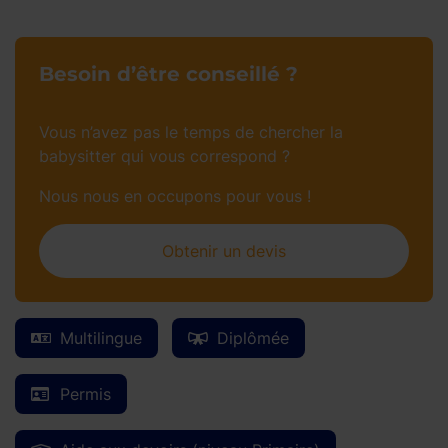
Besoin d’être conseillé ?
Vous n’avez pas le temps de chercher la
babysitter qui vous correspond ?
Nous nous en occupons pour vous !
Obtenir un devis
Multilingue
Diplômée
Permis