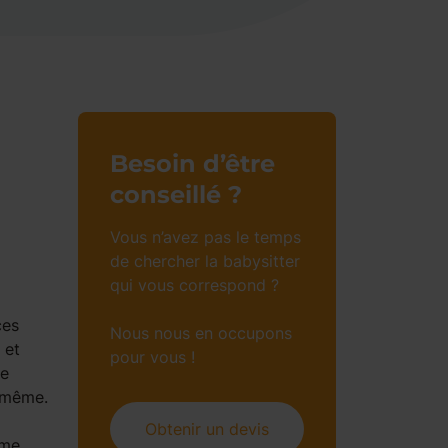
Besoin d’être
conseillé ?
Vous n’avez pas le temps
de chercher la babysitter
qui vous correspond ?
ces
Nous nous en occupons
 et
pour vous !
ue
i même.
Obtenir un devis
ême