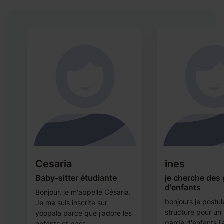
Cesaria
ines
Baby-sitter étudiante
je cherche des
d'enfants
Bonjour, je m'appelle Césaria.
bonjours je postu
Je me suis inscrite sur
structure pour un
yoopala parce que j'adore les
s
garde d'enfants j'
enfants et pass...