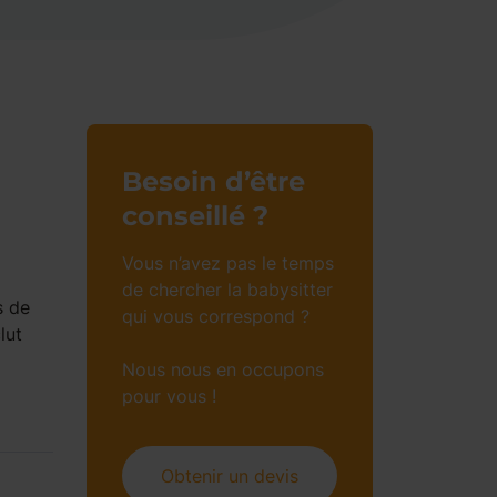
Besoin d’être
conseillé ?
Vous n’avez pas le temps
de chercher la babysitter
s de
qui vous correspond ?
lut
i
Nous nous en occupons
pour vous !
Obtenir un devis