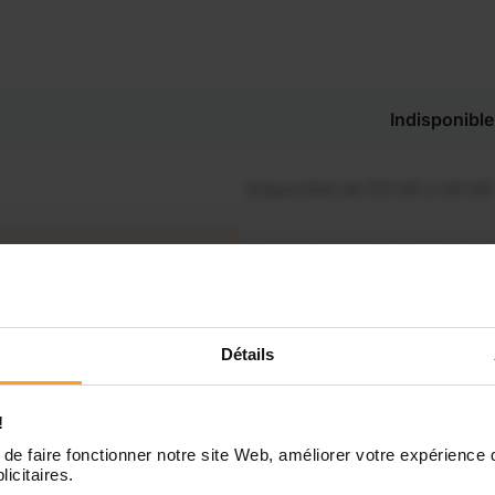
Indisponible
Disponible de 00:00 à 00:00
Disponible de 00:00 à 00:30
souhaitez connaître les
onibilités de Sophie ?
Disponible de 00:00 à 00:00
Détails
Contactez-nous
Disponible de 00:00 à 00:00
!
de faire fonctionner notre site Web, améliorer votre expérience 
Disponible de 00:00 à 00:00
licitaires.