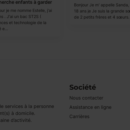
herche enfants à garder
Bonjour Je m' appelle Sanda, j
ur je me nomme Estelle, j'ai
18 ans je Je suis la grande s
s . J'ai un bac ST2S (
de 2 petits frères et 4 sœurs. 
nces et technologie de la
 e...
Société
Nous contacter
e services à la personne
Assistance en ligne
nt(s) à domicile.
Carrières
ine d’activité.