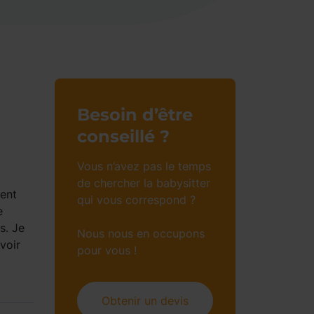
Besoin d’être
conseillé ?
Vous n’avez pas le temps
de chercher la babysitter
ent
qui vous correspond ?
e
s. Je
Nous nous en occupons
voir
pour vous !
Obtenir un devis