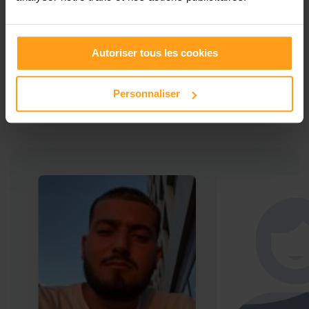
Ces profils pourraient vous intéresser
Autoriser tous les cookies
Babysitters proches de
Personnaliser
Marseille 16