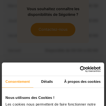
Mercredi
Disponible de 00:00 à 00:30
Vous souhaitez connaître les
disponibilités de Ségolène ?
Jeudi
Disponible de 00:00 à 00:00
Contactez-nous
Vendredi
Disponible de 00:00 à 00:00
Samedi
Disponible de 00:00 à 00:00
Dimanche
Disponible de 00:00 à 00:00
Consentement
Détails
À propos des cookies
Services proposés
Nous utilisons des Cookies !
Garde d’enfants
Les cookies nous permettent de faire fonctionner notre