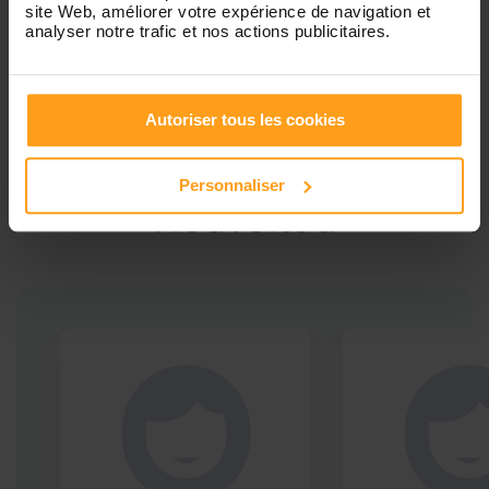
site Web, améliorer votre expérience de navigation et
analyser notre trafic et nos actions publicitaires.
Autoriser tous les cookies
Ces profils pourraient vous intéresser
Babysitters proches de
Personnaliser
Nouvoitou