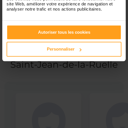
site Web, améliorer votre expérience de navigation et
Garde d’enfants
analyser notre trafic et nos actions publicitaires.
Autoriser tous les cookies
Ces profils pourraient vous intéresser
Personnaliser
Babysitters proches de
Saint-Jean-de-la-Ruelle