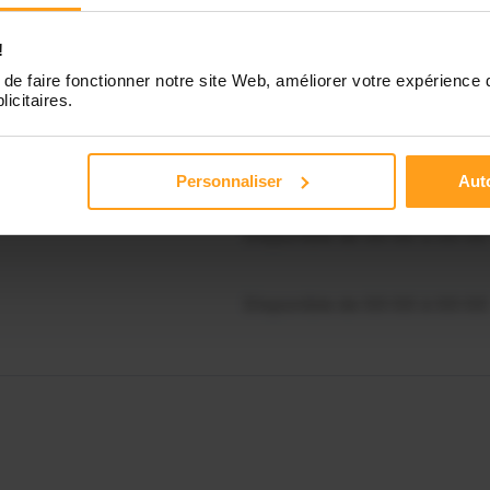
Disponible de 00:00 à 00:30
souhaitez connaître les
!
onibilités de Audrey ?
de faire fonctionner notre site Web, améliorer votre expérience 
Disponible de 00:00 à 00:00
licitaires.
Contactez-nous
Disponible de 00:00 à 00:00
Personnaliser
Auto
Disponible de 00:00 à 00:00
Disponible de 00:00 à 00:00