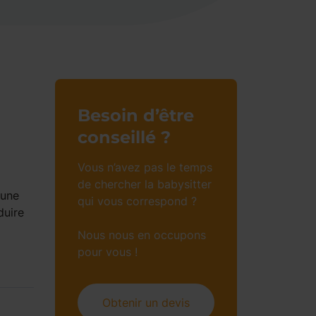
Besoin d’être
conseillé ?
Vous n’avez pas le temps
de chercher la babysitter
 une
qui vous correspond ?
duire
Nous nous en occupons
pour vous !
Obtenir un devis