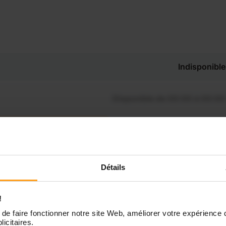
Indisponible
Disponible de 00:00 à 00:00
Disponible de 00:00 à 00:30
souhaitez connaître les
ibilités de Chaeidines ?
Disponible de 00:00 à 00:00
Détails
Contactez-nous
Disponible de 00:00 à 00:00
!
de faire fonctionner notre site Web, améliorer votre expérience 
licitaires.
Disponible de 00:00 à 00:00