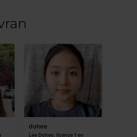
vran
dohee
e
Lee Dohee, licence 1 en