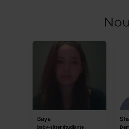
Nou
Baya
Sh
baby-sitter étudiante
Dem