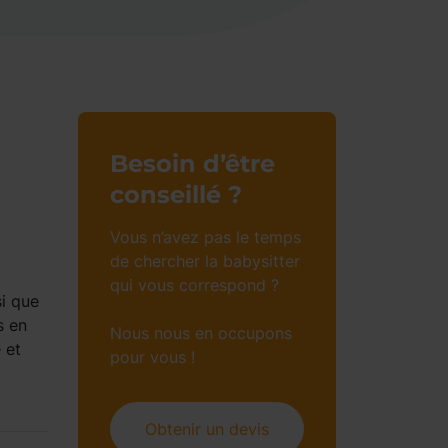
Besoin d’être
conseillé ?
Vous n’avez pas le temps
de chercher la babysitter
t
qui vous correspond ?
si que
s en
Nous nous en occupons
 et
pour vous !
Obtenir un devis