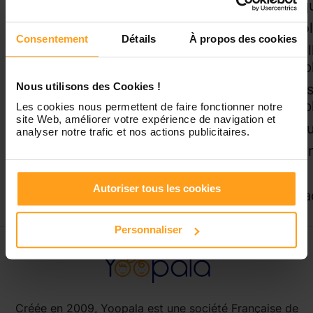
Bressols
Gasq
Bruniquel
Grisol
Consentement
Détails
À propos des cookies
Campsas
La Vi
Canals
Temp
Nous utilisons des Cookies !
Castelsagrat
Labas
Temp
Les cookies nous permettent de faire fonctionner notre
Castelsarrasin
site Web, améliorer votre expérience de navigation et
ne
Lacou
analyser notre trafic et nos actions publicitaires.
Caussade
Lafra
Caylus
Lavit
Cayrac
Autoriser tous les cookies
Léoja
Personnaliser
Créée en 2009, Yoopala est une société Française de