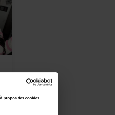
’ai
en
À propos des cookies
 j’ai