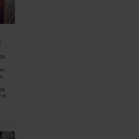
s
 24
der
la
éjà
 et