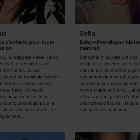
ia
Sofia
e d’enfants pour toute
Baby-sitter disponible le
asion
mercredi
ur, je m’appelle Rabia, j’ai 18
Bonsoir je m'appelle Sofia j'ai
t j’habite à Asnières-sur-
ans je vis à asnières sur seine
 dans le 92. Je suis
dans le 92. Je cherche a gar
ellement en terminale gestion
des enfants le mecredi toute 
istration. J’ai réalisée de
journée, je suis quelqu'un de
reux baby-sitting de
calme simple et douce. J'ai d
ère occasionnelle. Je suis
effectuer des gardes d'enfant
nible tous les jours pour la
des sorties d'écoles . Je suis
e d’école de vos enfants. Je
quelqu'un de confiance...
 également...