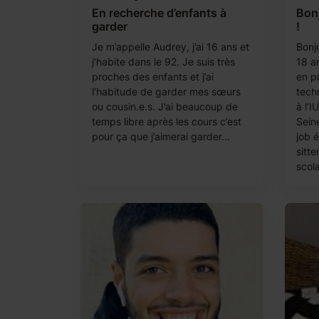
En recherche d’enfants à
Bonj
garder
!
Je m’appelle Audrey, j’ai 16 ans et
Bonjo
j’habite dans le 92. Je suis très
18 an
proches des enfants et j’ai
en p
l’habitude de garder mes sœurs
tech
ou cousin.e.s. J’ai beaucoup de
à l’I
temps libre après les cours c’est
Seine
pour ça que j’aimerai garder...
job 
sitte
scola