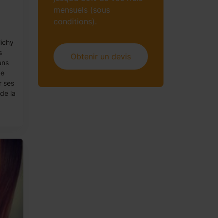
mensuels (sous
conditions).
lichy
s
Obtenir un devis
ans
de
r ses
de la