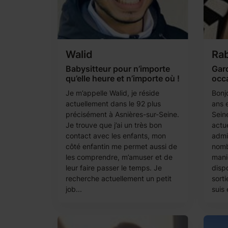
Walid
Rab
Babysitteur pour n’importe
Gard
qu’elle heure et n’importe où !
occ
Je m’appelle Walid, je réside
Bonjo
actuellement dans le 92 plus
ans e
précisément à Asnières-sur-Seine.
Seine
Je trouve que j’ai un très bon
actu
contact avec les enfants, mon
admin
côté enfantin me permet aussi de
nomb
les comprendre, m’amuser et de
mani
leur faire passer le temps. Je
dispo
recherche actuellement un petit
sorti
job...
suis