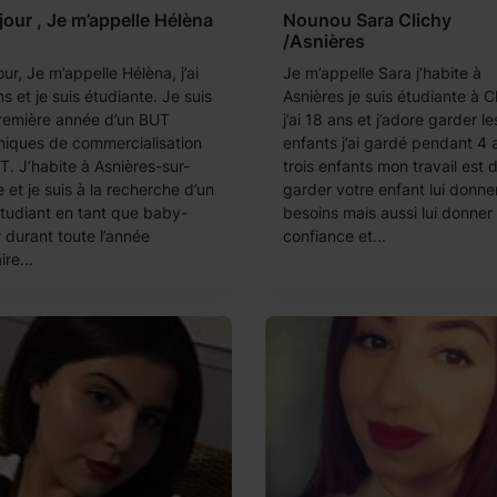
our , Je m’appelle Hélèna
Nounou Sara Clichy
/Asnières
ur, Je m’appelle Hélèna, j’ai
Je m’appelle Sara j’habite à
s et je suis étudiante. Je suis
Asnières je suis étudiante à C
remière année d’un BUT
j’ai 18 ans et j’adore garder le
niques de commercialisation
enfants j’ai gardé pendant 4 
UT. J’habite à Asnières-sur-
trois enfants mon travail est 
 et je suis à la recherche d’un
garder votre enfant lui donne
étudiant en tant que baby-
besoins mais aussi lui donner 
r durant toute l’année
confiance et...
ire...