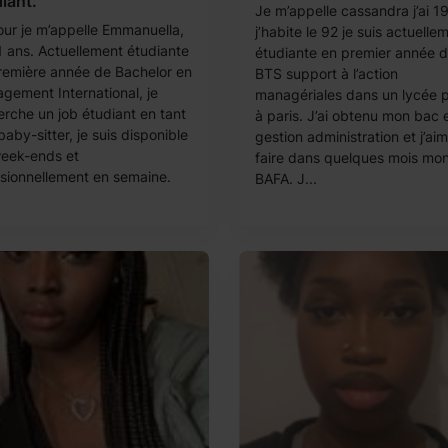
iant.
Je m’appelle cassandra j’ai 1
our je m’appelle Emmanuella,
j’habite le 92 je suis actuelle
21 ans. Actuellement étudiante
étudiante en premier année 
remière année de Bachelor en
BTS support à l’action
gement International, je
managériales dans un lycée p
erche un job étudiant en tant
à paris. J’ai obtenu mon bac 
aby-sitter, je suis disponible
gestion administration et j’aim
week-ends et
faire dans quelques mois mo
sionnellement en semaine.
BAFA. J...