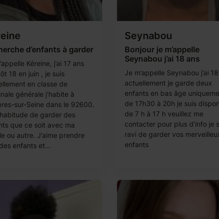
eine
Seynabou
erche d’enfants à garder
Bonjour je m’appelle
Seynabou j’ai 18 ans
appelle Kéreine, j’ai 17 ans
Je m’appelle Seynabou j’ai 18
ôt 18 en juin , je suis
actuellement je garde deux
ellement en classe de
enfants en bas âge uniqueme
nale générale j’habite à
de 17h30 à 20h je suis dispon
ères-sur-Seine dans le 92600.
de 7 h à 17 h veuillez me
l’habitude de garder des
contacter pour plus d’info je 
nts que ce soit avec ma
ravi de garder vos merveilleu
le ou autre. J’aime prendre
enfants
des enfants et...