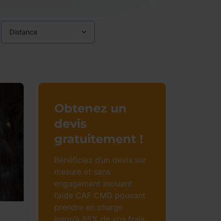
Distance
Obtenez un
devis
gratuitement !
Bénéficiez d’un devis sur
mesure et sans
engagement incluant
l’aide CAF CMG pouvant
prendre en charge
jusqu’à 85% de vos frais