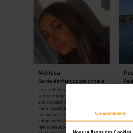
Mélissa
Pau
Garde d’enfant occasionnelle
Paul
gard
Je suis Mélissa, je suis lycéenne et
Je m’
je peut garder vos enfants de +3
j'hab
ans occasionnellement, ayant une
suis
mère assistante maternelle, j’ai
Consentement
Stmg
toujours été en contact avec des
disp
enfants dès le plus jeune âge et
enfan
j’aime beaucoup en prendre soin
Nous utilisons des Cookies 
sema