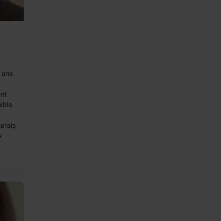
 ans
nt
ible
serais
x