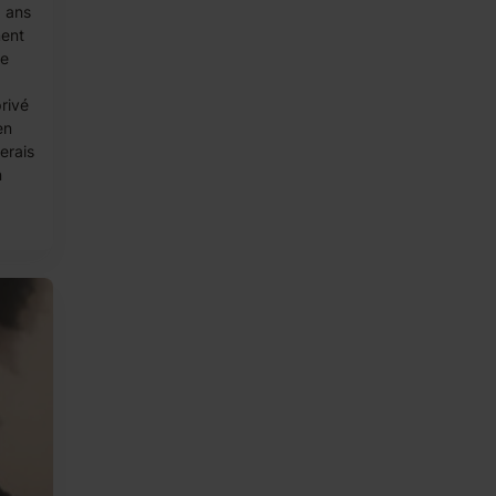
9 ans
ment
de
rivé
en
erais
n