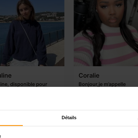
line
Coralie
ine, disponible pour
Bonjour,je m’appelle
er vos enfants
coralie,daphné lafortune j
16 ans
appelle Pauline, j’ai 17 ans,
Bonjour je suis actuellement 
ite à Asnières sur Seine et je
seconde professionnelle en
 actuellement en terminal
Détails
spécialité accompagnement,
 à Courbevoie. Je suis
soins et services à la personne
onible pour garder vos
un très bon contact avec les
ts à la sortie d’école en
!
enfants je suis d’issue d’une
ine et le week-end. J'ai