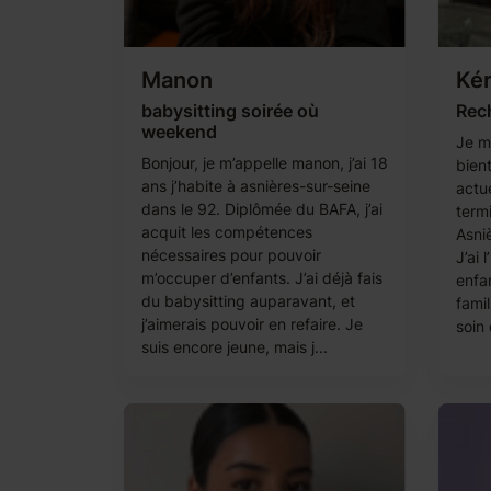
Manon
Kér
babysitting soirée où
Rech
weekend
Je m’
Bonjour, je m’appelle manon, j’ai 18
bient
ans j’habite à asnières-sur-seine
actu
dans le 92. Diplômée du BAFA, j’ai
termi
acquit les compétences
Asni
nécessaires pour pouvoir
J’ai 
m’occuper d’enfants. J’ai déjà fais
enfa
du babysitting auparavant, et
famil
j’aimerais pouvoir en refaire. Je
soin 
suis encore jeune, mais j...