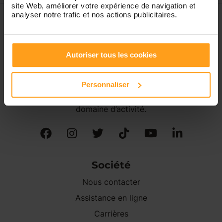
site Web, améliorer votre expérience de navigation et
analyser notre trafic et nos actions publicitaires.
Autoriser tous les cookies
Créée en 2009, Yoopala est une société Française de
services à la personne agréée par l'État et spécialisée
dans la garde d’enfant(s) à domicile.
Personnaliser
Yoopala fait partie des acteurs majeurs de son
domaine d’activité.
Société
Nous contacter
Assistance en ligne
Carrières