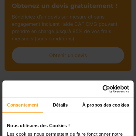
Obtenez un devis gratuitement !
Bénéficiez d’un devis sur mesure et sans
engagement incluant l’aide CAF CMG pouvant
prendre en charge jusqu’à 85% de vos frais
mensuels (sous conditions).
Obtenir un devis
Petites annonces de
babysitting à La-Trinité
Consentement
Détails
À propos des cookies
Nous utilisons des Cookies !
Les cookies nous permettent de faire fonctionner notre