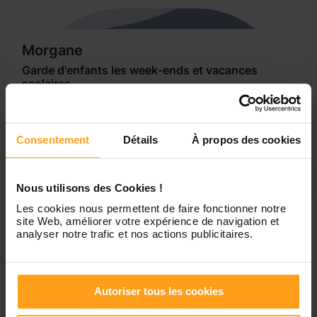
Morgane
Garde d'enfants les week-ends et vacances
scolaires
Bonjour, je m'appelle Morgane, j'ai 16 ans. j'aime beaucoup
m'occuper des enfants. En ce moment je fait des études
dans la petite enfance . Je suis très sérieuse. Je suis
Consentement
Détails
À propos des cookies
quelqu'un de calme ,patiente et souriante . Je suis
disponible les week-ends , pendants les vacances
scolaires et le soir à partir de...
Nous utilisons des Cookies !
Les cookies nous permettent de faire fonctionner notre
site Web, améliorer votre expérience de navigation et
analyser notre trafic et nos actions publicitaires.
1
Autoriser tous les cookies
Petites annonces de