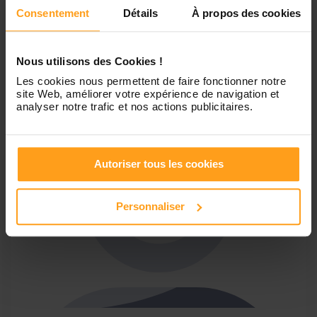
février
Consentement
Détails
À propos des cookies
Bonjour, Je m'appelle Suzanne et je suis en deuxième
années d'étude de BTS communication. Je suis titulaire du
BAFA avec une spécialisation petite enfance, j'ai
Nous utilisons des Cookies !
également fait toute les tranche d'âge. Je travaille depuis
Les cookies nous permettent de faire fonctionner notre
l'obtention de mon BAFA en centre d'animation en tant que
site Web, améliorer votre expérience de navigation et
vacataire une semaine par vacances. Je...
analyser notre trafic et nos actions publicitaires.
Autoriser tous les cookies
Personnaliser