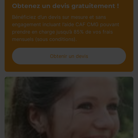
Obtenez un devis gratuitement !
Bénéficiez d’un devis sur mesure et sans
engagement incluant l’aide CAF CMG pouvant
prendre en charge jusqu’à 85% de vos frais
mensuels (sous conditions).
Obtenir un devis