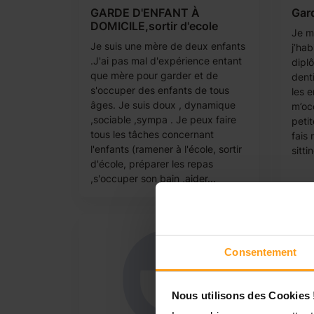
GARDE D'ENFANT À
Gard
DOMICILE,sortir d'ecole
Je m’
Je suis une mère de deux enfants
j’hab
.J'ai pas mal d'expérience entant
dipl
que mère pour garder et de
dent
s'occuper des enfants de tous
les e
âges. Je suis doux , dynamique
m’oc
,sociable ,sympa . Je peux faire
petit
tous les tâches concernant
fais
l'enfants (ramener à l'école, sortir
sittin
d'école, préparer les repas
,s'occuper son bain ,aider...
Consentement
Nous utilisons des Cookies 