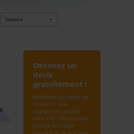
Distance
Obtenez un
devis
gratuitement !
Bénéficiez d’un devis sur
mesure et sans
engagement incluant
l’aide CAF CMG pouvant
prendre en charge
jusqu’à 85% de vos frais