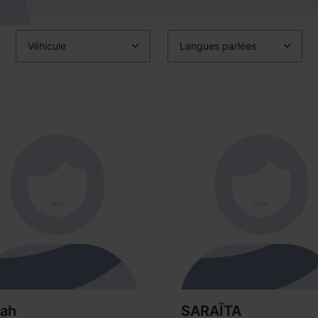
Véhicule
Langues parlées
rah
SARAÏTA