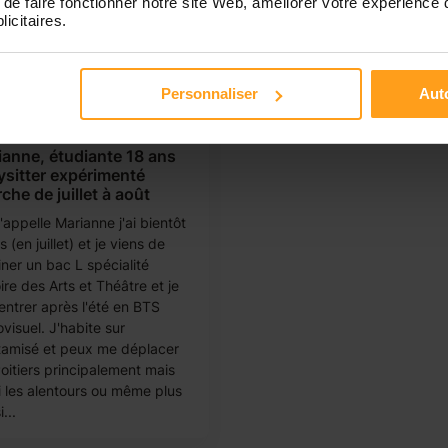
de faire fonctionner notre site Web, améliorer votre expérience 
licitaires.
Personnaliser
Auto
rianne
anne, étudiante 18 ans
sitter expérimenté
che de juillet à août
appelle Marianne j'ai bientôt
 (en juillet) et je viens de
iner un bac L spécialité
ire des Arts et Théâtre et je
entrer après l'été en BTS
visuel. J'habite sur
amisé et peux me déplacer
Poitiers principalement mais
i les alentours ou même plus
i...