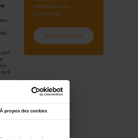
er
mensuels (sous
conditions).
 ans
STMG
Obtenir un devis
 part
ai
les
 de 9
À propos des cookies