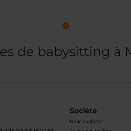
1
es de babysitting à
Société
Nous contacter
e services à la personne
Assistance en ligne