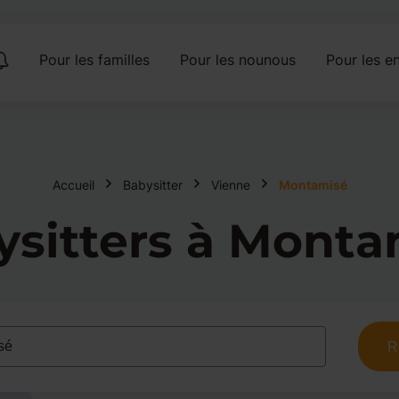
Pour les familles
Pour les nounous
Pour les en
Accueil
Babysitter
Vienne
Montamisé
ysitters à Monta
R