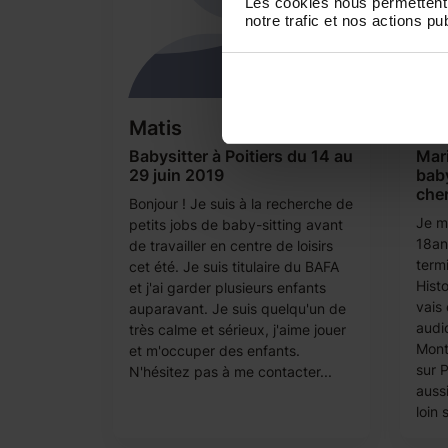
Les cookies nous permettent 
notre trafic et nos actions pub
Matis
Ma
Babysitter à Poitiers du 14 au
Mari
29 juin 2019
baby
cher
Bonjour ! Je suis à la recherche de
Je m'
petits jobs de baby-sitting avant
18ans
de travailler en centre de loisirs
term
cet été. Je suis titulaire du BAFA
Histo
et j'ai garder plusieurs enfants
vais 
auparavant. Je suis quelqu'un de
audio
très calme et sérieux, j'aime jouer
Mont
et m'occuper des enfants.
sur 
N'hésitez pas à me contacter...
auss
loin s