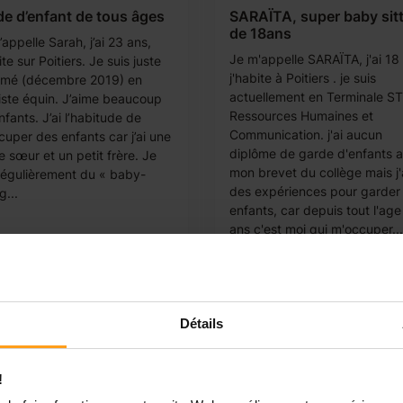
e d’enfant de tous âges
SARAÏTA, super baby sitt
de 18ans
appelle Sarah, j’ai 23 ans,
Je m'appelle SARAÏTA, j'ai 18
ite sur Poitiers. Je suis juste
j'habite à Poitiers . je suis
ômé (décembre 2019) en
actuellement en Terminale 
iste équin. J’aime beaucoup
Ressources Humaines et
nfants. J’ai l’habitude de
Communication. j'ai aucun
cuper des enfants car j’ai une
diplôme de garde d'enfants a
e sœur et un petit frère. Je
mon brevet du collège mais j'
 régulièrement du « baby-
des expériences pour garder 
g...
enfants, car depuis tout l'age
ans c'est moi qui m'occuper...
Détails
!