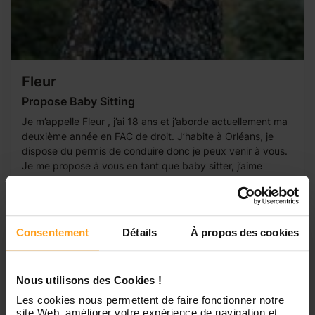
Fleur
Propose Baby Sitting
Je m’appelle Fleur , j’ai 18 ans et j’aborde actuellement ma
deuxième année en FAC de droit. J’habite à Orléans, je
dispose du permis de conduire donc je peux venir à vous.
Je me propose à vous en tant que baby sitter, j’aime
beaucoup les enfants...
Consentement
Détails
À propos des cookies
Nous utilisons des Cookies !
Les cookies nous permettent de faire fonctionner notre
site Web, améliorer votre expérience de navigation et