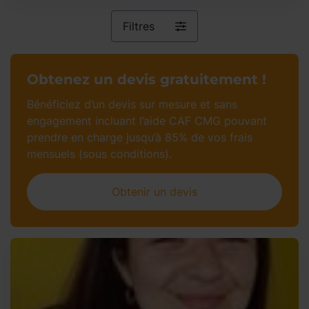
Filtres
Obtenez un devis gratuitement !
Bénéficiez d’un devis sur mesure et sans
engagement incluant l’aide CAF CMG pouvant
prendre en charge jusqu’à 85% de vos frais
mensuels (sous conditions).
Obtenir un devis