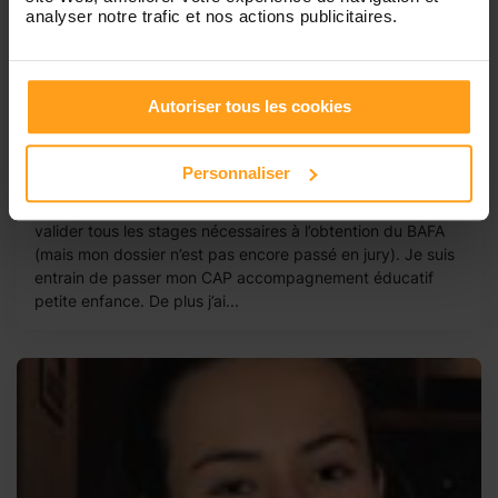
analyser notre trafic et nos actions publicitaires.
Autoriser tous les cookies
Romane
Personnaliser
Garde d’enfants de touts âges
Je m’appelle Romane, j’ai 20 ans et j’habite à Orléans. J’ai
valider tous les stages nécessaires à l’obtention du BAFA
(mais mon dossier n’est pas encore passé en jury). Je suis
entrain de passer mon CAP accompagnement éducatif
petite enfance. De plus j’ai...