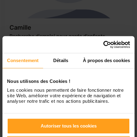
Camille
Recherche d'emploi pour garde d'enfants
Je cherche actuellement un emploi pour financer mes
études. Malgré un manque de diplôme dans ce domaine,
je sais comment m'occuper d'enfants grâce aux nombreux
Consentement
Détails
À propos des cookies
enfants de tout âge dans ma famille, je sais nourrir,
changer, et jouer avec les enfants. Je suis de nature calme
et réservée mais je...
Nous utilisons des Cookies !
Les cookies nous permettent de faire fonctionner notre
site Web, améliorer votre expérience de navigation et
analyser notre trafic et nos actions publicitaires.
1
Autoriser tous les cookies
Petites annonces de