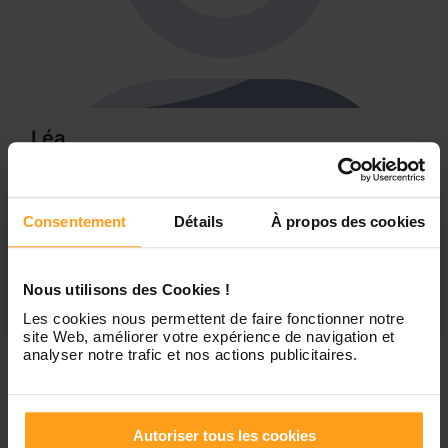
Léa
Baby-sitter recherche enfants a garder
Bonjour, je me suis inscrite sur Yoopala car j'aime
beaucoup les enfants et je souhaite proposer mes services
Consentement
Détails
À propos des cookies
en tant que baby-sitter. J'ai un peu d'expérience et je suis
très motivée. J'ai déjà garder des enfants et tout c'est très
bien passés. Contactez moi si mon profil vous intéresse.
Nous utilisons des Cookies !
A...
Les cookies nous permettent de faire fonctionner notre
site Web, améliorer votre expérience de navigation et
analyser notre trafic et nos actions publicitaires.
1
Autoriser tous les cookies