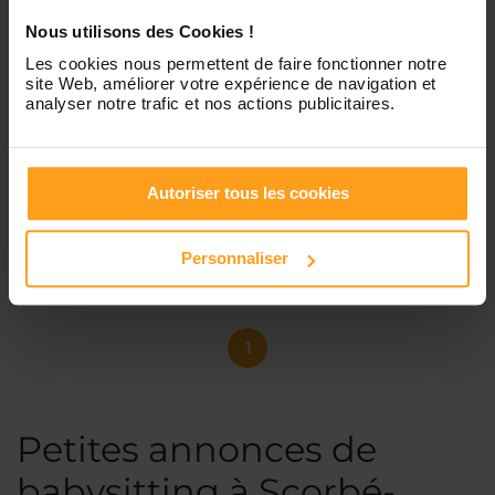
Nous utilisons des Cookies !
Les cookies nous permettent de faire fonctionner notre
site Web, améliorer votre expérience de navigation et
Mathis
analyser notre trafic et nos actions publicitaires.
Biographie Mathis bourdeau
Bonjour, Je m’appelle Mathis, j’ai 18 ans et je viens
d’obtenir mon baccalauréat. À la rentrée, j’intègre une
Autoriser tous les cookies
licence LLCER en études nordiques à la Sorbonne, à Paris.
Je suis quelqu’un de sérieux, calme et responsable, avec
un bon contact avec les enfants. J’ai...
Personnaliser
1
Petites annonces de
babysitting à Scorbé-