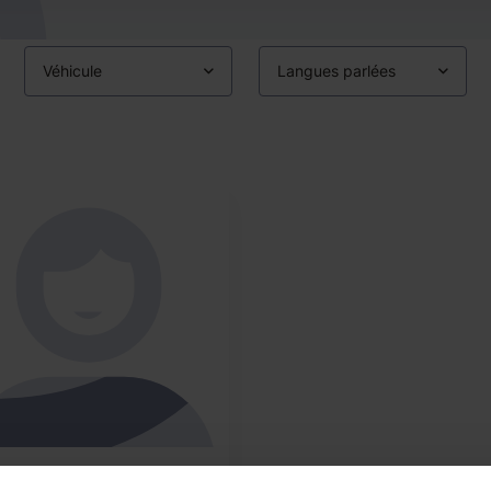
Véhicule
Langues parlées
ndy