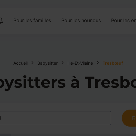
Pour les familles
Pour les nounous
Pour les en
Accueil
Babysitter
Ille-Et-Vilaine
Tresbœuf
ysitters à Tres
R