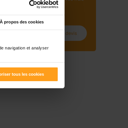
mensuels (sous
conditions).
À propos des cookies
Obtenir un devis
de navigation et analyser
riser tous les cookies