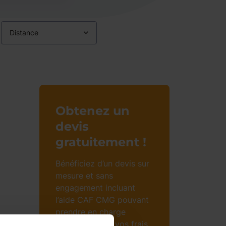
Distance
Obtenez un
devis
gratuitement !
Bénéficiez d’un devis sur
mesure et sans
engagement incluant
l’aide CAF CMG pouvant
prendre en charge
jusqu’à 85% de vos frais