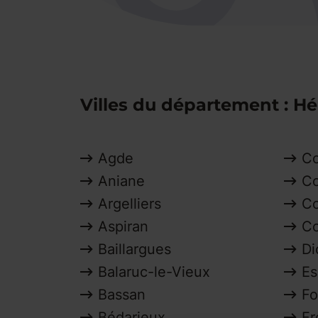
Villes du département : Hé
Agde
Co
Aniane
Co
Argelliers
Co
Aspiran
Co
Baillargues
Di
Balaruc-le-Vieux
Es
Bassan
Fo
Bédarieux
Fr