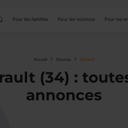
Pour les familles
Pour les nounous
Pour les en
Accueil
Nounou
Hérault
ult (34) : toutes
annonces