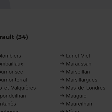
rault (34)
lombiers
Lunel-Viel
mbaillaux
Maraussan
urnonsec
Marseillan
urnonterral
Marsillargues
o-et-Valquières
Mas-de-Londres
pondeilhan
Mauguio
ntanès
Maureilhan
ontignan
Mèze