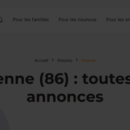
Pour les familles
Pour les nounous
Pour les en
Accueil
Nounou
Vienne
ne (86) : toutes
annonces