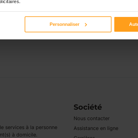
licitaires.
Rouillé
tillé
Saint-Benoît
Personnaliser
Auto
Société
Nous contacter
e services à la personne
Assistance en ligne
nt(s) à domicile.