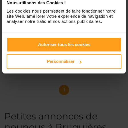
Nous utilisons des Cookies !
Les cookies nous permettent de faire fonctionner notre
site Web, améliorer votre expérience de navigation et
analyser notre trafic et nos actions publicitaires.
Manon
Proposition de baby sitting ??
Bonjour, Etudiante en 3eme année de STAPS , je suis
Autoriser tous les cookies
disponible pour gardez vos enfants de tous âges. J ai
toujours été en contact avec des enfants puisque ma mère
est assistante maternelle. J ai mon bafa et je travaille en
Personnaliser
centre de loisirs, en crèche et j'ai fais plusieurs colonies...
1
Petites annonces de
nounous à Bruguières