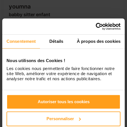
youmna
babby sitter enfant
Baby-sitter ponctuelle, fiable et attentionnée, j’ai déjà eu
l’occasion de garder des enfants de différents âges,
notamment lors de soirées et de week-ends. Je m’assure
de leur sécurité tout en proposant des activités adaptées,
Consentement
Détails
À propos des cookies
en préparant les repas simples et en accompagnant les
routines du coucher. Sérieuse...
Nous utilisons des Cookies !
Les cookies nous permettent de faire fonctionner notre
site Web, améliorer votre expérience de navigation et
1
analyser notre trafic et nos actions publicitaires.
Petites annonces de
Autoriser tous les cookies
nounous à Cazères
Personnaliser