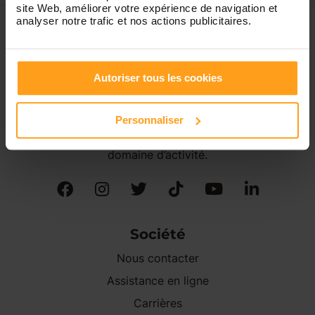
site Web, améliorer votre expérience de navigation et
analyser notre trafic et nos actions publicitaires.
Autoriser tous les cookies
Créée en 2009, Yoopala est une société Française de
services à la personne agréée par l'État et spécialisée
dans la garde d’enfant(s) à domicile.
Personnaliser
Yoopala fait partie des acteurs majeurs de son
domaine d’activité.
Société
Nous contacter
Assistance en ligne
Carrières