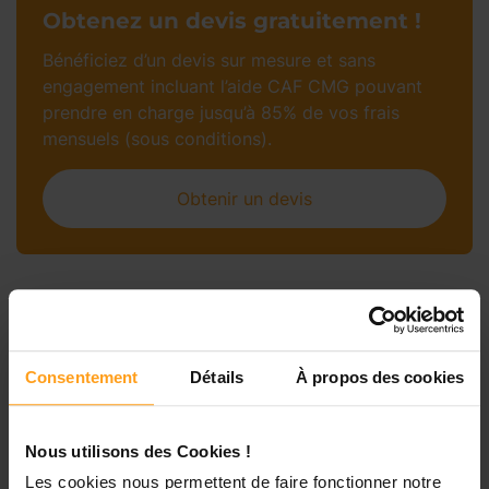
Obtenez un devis gratuitement !
Bénéficiez d’un devis sur mesure et sans
engagement incluant l’aide CAF CMG pouvant
prendre en charge jusqu’à 85% de vos frais
mensuels (sous conditions).
Obtenir un devis
Petites annonces de
nounous à Le-Castéra
Consentement
Détails
À propos des cookies
Nous utilisons des Cookies !
Les cookies nous permettent de faire fonctionner notre