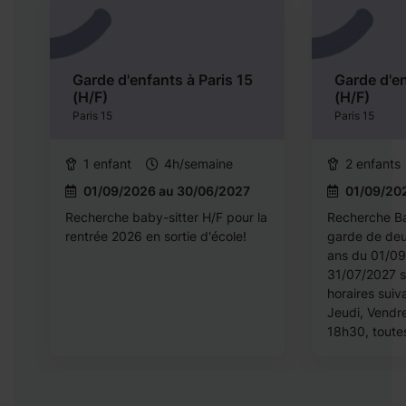
Garde d'enfants à Paris 15
Garde d'en
(H/F)
(H/F)
Paris 15
Paris 15
1 enfant
4h/semaine
2 enfants
01/09/2026 au 30/06/2027
01/09/20
a
Recherche baby-sitter H/F pour la
Recherche Ba
rentrée 2026 en sortie d'école!
garde de deu
ans du 01/0
31/07/2027 su
horaires suiv
Jeudi, Vendr
18h30, toutes