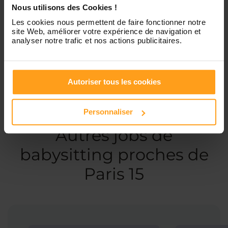
Nous utilisons des Cookies !
Services proposés
Les cookies nous permettent de faire fonctionner notre
site Web, améliorer votre expérience de navigation et
analyser notre trafic et nos actions publicitaires.
Garde d’enfants
Autoriser tous les cookies
Personnaliser
Ces annonces pourraient vous intéresser
Autres jobs de
babysitting proches de
Paris 15