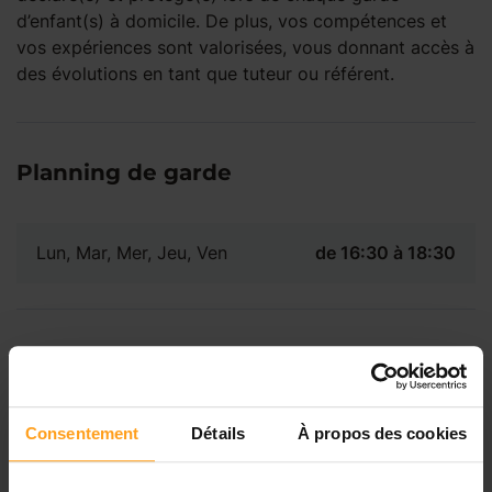
d’enfant(s) à domicile. De plus, vos compétences et
vos expériences sont valorisées, vous donnant accès à
des évolutions en tant que tuteur ou référent.
Planning de garde
Lun, Mar, Mer, Jeu, Ven
de 16:30 à 18:30
Localisation du poste
Paris 15 (75015).
Consentement
Détails
À propos des cookies