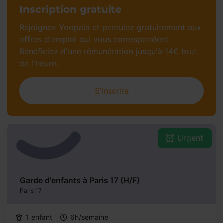
Inscription gratuite​
Rejoignez Yoopala et postulez gratuitement aux
offres d'emploi qui vous correspondent.
Bénéficiez d'une rémunération jusqu'à 14€ brut
de l'heure.​
S'inscrire
Urgent
Garde d'enfants à Paris 17 (H/F)
Paris 17
1 enfant
6h/semaine