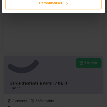
2 enfants
7h/semaine
Personnaliser
Du01/09/2026au30/06/2027
...
Urgent
Garde d'enfants à Paris 17 (H/F)
Paris 17
2 enfants
5h/semaine